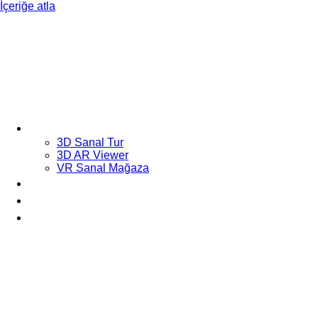
İçeriğe atla
Hizmetler
3D Sanal Tur
3D AR Viewer
VR Sanal Mağaza
Portfolyo
Blog
İletişim